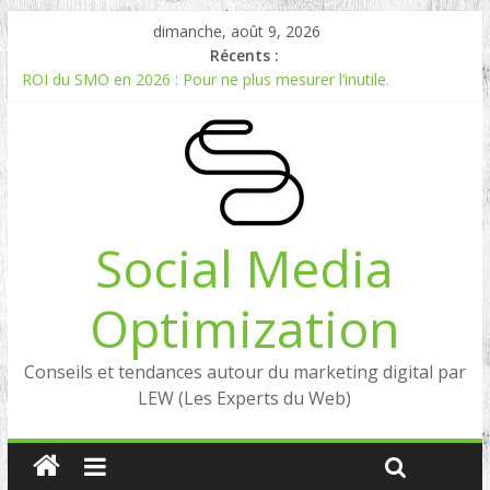
dimanche, août 9, 2026
Récents :
ROI du SMO en 2026 : Pour ne plus mesurer l’inutile.
Comment mesurer le ROI du Social Listening ?
Experts en Social Listening en France : qui sont les références
en 2026 ?
Reddit, la brique manquante entre Social Intelligence et AIO
Comment votre e-réputation dépend du social listening et des
LLMs ?
Social Media
Optimization
Conseils et tendances autour du marketing digital par
LEW (Les Experts du Web)