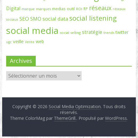
réseaux
Digital
medias
outil
RP
marque
marques
ROI
réseaux
social listening
SEO
social data
SMO
sociaux
social media
stratégie
twitter
social selling
trends
veille
web
ugc
Vente
Archives
Copyright © 2026
Social Media Optimization
. Tous droits
réservés.
Theme ColorMag par
ThemeGrill.
. Propulsé par
WordPress
.