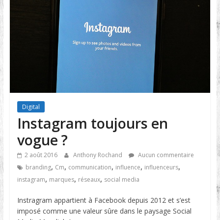
Digital
Instagram toujours en
vogue ?
2 août 2016
Anthony Rochand
Aucun commentaire
,
,
,
,
,
branding
Cm
communication
influence
influenceurs
,
,
,
instagram
marques
réseaux
social media
Instragram appartient à Facebook depuis 2012 et s’est
imposé comme une valeur sûre dans le paysage Social