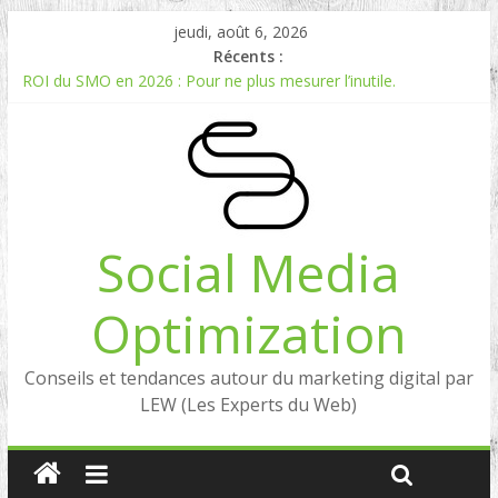
jeudi, août 6, 2026
Récents :
ROI du SMO en 2026 : Pour ne plus mesurer l’inutile.
Comment mesurer le ROI du Social Listening ?
Experts en Social Listening en France : qui sont les références
en 2026 ?
Reddit, la brique manquante entre Social Intelligence et AIO
Comment votre e-réputation dépend du social listening et des
LLMs ?
Social Media
Optimization
Conseils et tendances autour du marketing digital par
LEW (Les Experts du Web)