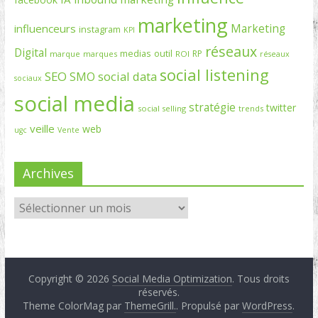
marketing
Marketing
influenceurs
instagram
KPI
réseaux
Digital
medias
outil
RP
marque
marques
ROI
réseaux
social listening
SEO
social data
SMO
sociaux
social media
stratégie
twitter
social selling
trends
veille
web
ugc
Vente
Archives
Copyright © 2026
Social Media Optimization
. Tous droits
réservés.
Theme ColorMag par
ThemeGrill.
. Propulsé par
WordPress
.