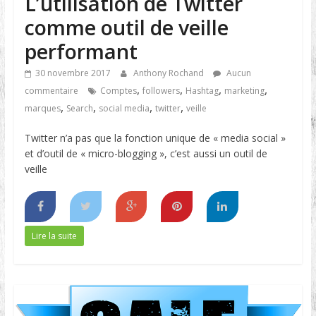
L’utilisation de Twitter
comme outil de veille
performant
30 novembre 2017
Anthony Rochand
Aucun
,
,
,
,
commentaire
Comptes
followers
Hashtag
marketing
,
,
,
,
marques
Search
social media
twitter
veille
Twitter n’a pas que la fonction unique de « media social »
et d’outil de « micro-blogging », c’est aussi un outil de
veille
Lire la suite