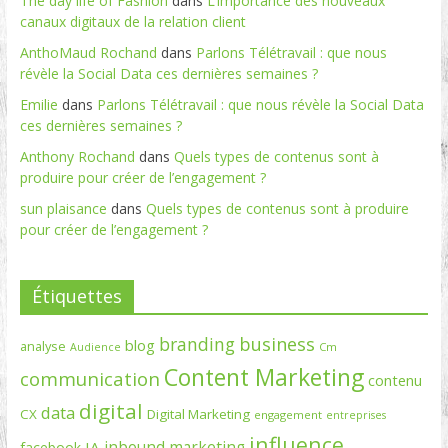
The day life of Fashion
dans
L’importance des nouveaux
canaux digitaux de la relation client
AnthoMaud Rochand
dans
Parlons Télétravail : que nous
révèle la Social Data ces dernières semaines ?
Emilie
dans
Parlons Télétravail : que nous révèle la Social Data
ces dernières semaines ?
Anthony Rochand
dans
Quels types de contenus sont à
produire pour créer de l’engagement ?
sun plaisance
dans
Quels types de contenus sont à produire
pour créer de l’engagement ?
Étiquettes
branding
business
blog
analyse
Cm
Audience
Content Marketing
communication
contenu
digital
data
CX
Digital Marketing
engagement
entreprises
influence
inbound marketing
IA
facebook