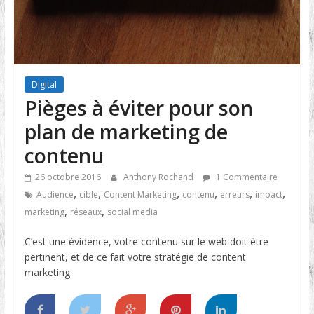
Digital
Pièges à éviter pour son
plan de marketing de
contenu
26 octobre 2016
Anthony Rochand
1 Commentaire
,
,
,
,
,
,
Audience
cible
Content Marketing
contenu
erreurs
impact
,
,
marketing
réseaux
social media
C’est une évidence, votre contenu sur le web doit être
pertinent, et de ce fait votre stratégie de content
marketing