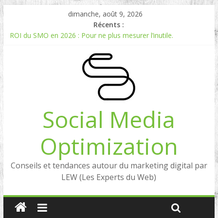
dimanche, août 9, 2026
Récents :
ROI du SMO en 2026 : Pour ne plus mesurer l’inutile.
Comment mesurer le ROI du Social Listening ?
Experts en Social Listening en France : qui sont les références
en 2026 ?
Reddit, la brique manquante entre Social Intelligence et AIO
Comment votre e-réputation dépend du social listening et des
LLMs ?
Social Media
Optimization
Conseils et tendances autour du marketing digital par
LEW (Les Experts du Web)