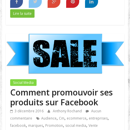
Lire la suite
Social Media
Comment promouvoir ses
produits sur Facebook
3 décembre 2016
Anthony Rochand
Aucun
,
,
,
,
commentaire
Audience
Cm
ecommerce
entreprises
,
,
,
,
facebook
marques
Promotion
social media
Vente