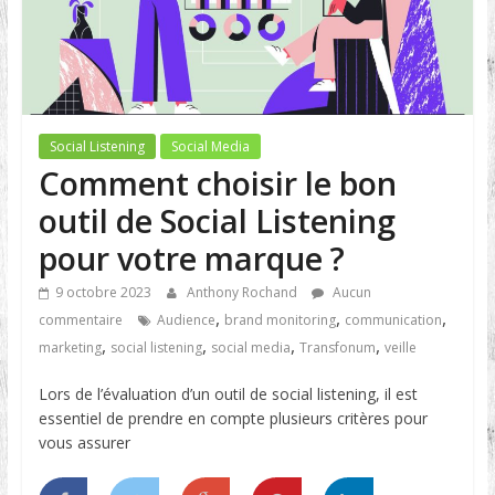
Social Listening
Social Media
Comment choisir le bon
outil de Social Listening
pour votre marque ?
9 octobre 2023
Anthony Rochand
Aucun
,
,
,
commentaire
Audience
brand monitoring
communication
,
,
,
,
marketing
social listening
social media
Transfonum
veille
Lors de l’évaluation d’un outil de social listening, il est
essentiel de prendre en compte plusieurs critères pour
vous assurer