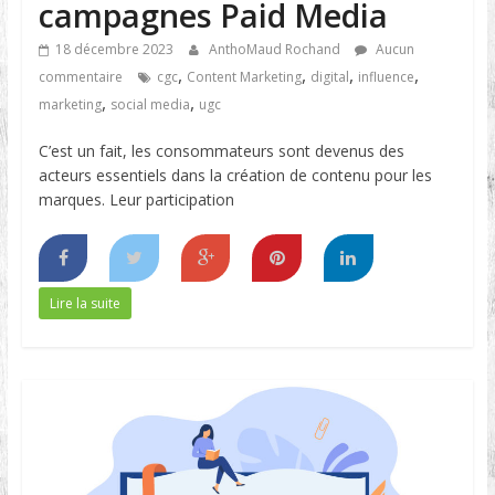
campagnes Paid Media
18 décembre 2023
AnthoMaud Rochand
Aucun
,
,
,
,
commentaire
cgc
Content Marketing
digital
influence
,
,
marketing
social media
ugc
C’est un fait, les consommateurs sont devenus des
acteurs essentiels dans la création de contenu pour les
marques. Leur participation
Lire la suite