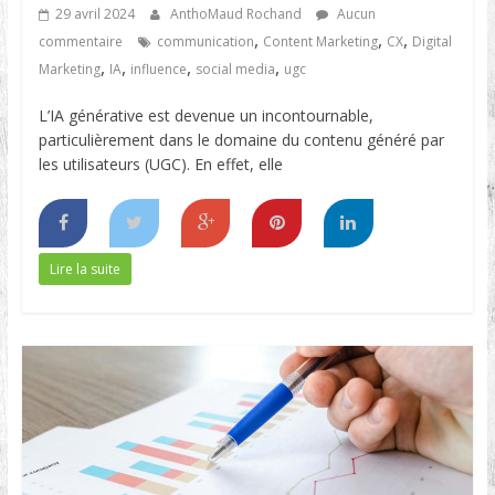
29 avril 2024
AnthoMaud Rochand
Aucun
,
,
,
commentaire
communication
Content Marketing
CX
Digital
,
,
,
,
Marketing
IA
influence
social media
ugc
L’IA générative est devenue un incontournable,
particulièrement dans le domaine du contenu généré par
les utilisateurs (UGC). En effet, elle
Lire la suite