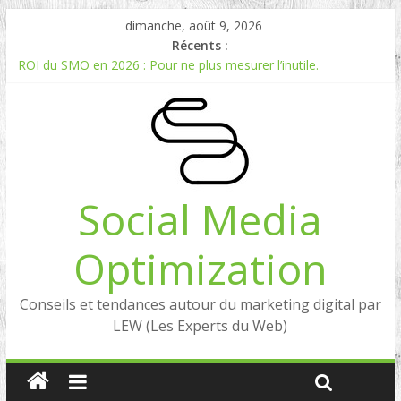
dimanche, août 9, 2026
Récents :
ROI du SMO en 2026 : Pour ne plus mesurer l’inutile.
Comment mesurer le ROI du Social Listening ?
Experts en Social Listening en France : qui sont les références
en 2026 ?
Reddit, la brique manquante entre Social Intelligence et AIO
Comment votre e-réputation dépend du social listening et des
LLMs ?
Social Media
Optimization
Conseils et tendances autour du marketing digital par
LEW (Les Experts du Web)