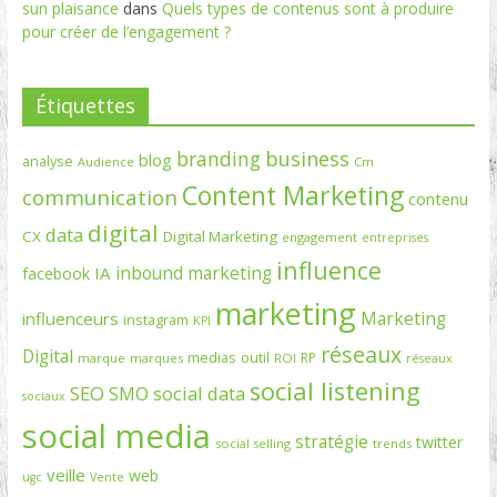
sun plaisance
dans
Quels types de contenus sont à produire
pour créer de l’engagement ?
Étiquettes
branding
business
blog
analyse
Cm
Audience
Content Marketing
communication
contenu
digital
data
CX
Digital Marketing
engagement
entreprises
influence
inbound marketing
IA
facebook
marketing
Marketing
influenceurs
instagram
KPI
réseaux
Digital
medias
outil
RP
marque
marques
ROI
réseaux
social listening
SEO
social data
SMO
sociaux
social media
stratégie
twitter
social selling
trends
veille
web
ugc
Vente