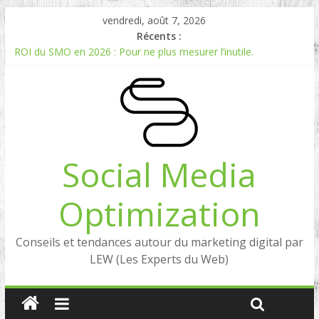
vendredi, août 7, 2026
Récents :
ROI du SMO en 2026 : Pour ne plus mesurer l’inutile.
Comment mesurer le ROI du Social Listening ?
Experts en Social Listening en France : qui sont les références
en 2026 ?
Reddit, la brique manquante entre Social Intelligence et AIO
Comment votre e-réputation dépend du social listening et des
LLMs ?
Social Media
Optimization
Conseils et tendances autour du marketing digital par
LEW (Les Experts du Web)