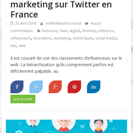
marketing sur Twitter en
France
25 avril 2018
AnthoMaud Rochand
Aucun
,
,
,
,
,
commentaire
business
data
digital
femmes
influence
,
,
,
,
,
influenceurs
innovation
marketing
numériques
social media
,
top
web
Il est courant de voir des classements d’influenceurs sur le
web. La hiérarchisation qu’ils comprennent parfois est
difficilement palpable, au
Lire la suite