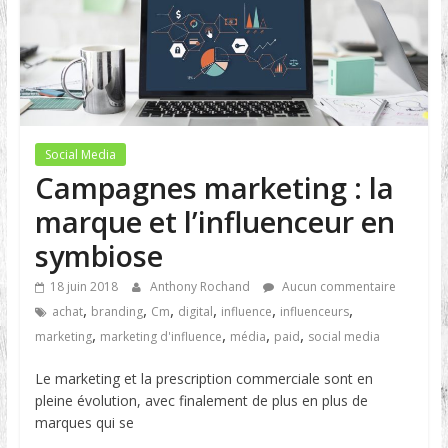
Social Media
Campagnes marketing : la
marque et l’influenceur en
symbiose
18 juin 2018
Anthony Rochand
Aucun commentaire
,
,
,
,
,
,
achat
branding
Cm
digital
influence
influenceurs
,
,
,
,
marketing
marketing d'influence
média
paid
social media
Le marketing et la prescription commerciale sont en
pleine évolution, avec finalement de plus en plus de
marques qui se