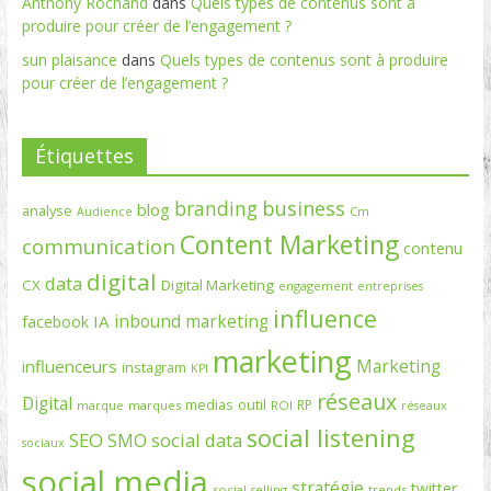
Anthony Rochand
dans
Quels types de contenus sont à
produire pour créer de l’engagement ?
sun plaisance
dans
Quels types de contenus sont à produire
pour créer de l’engagement ?
Étiquettes
branding
business
blog
analyse
Cm
Audience
Content Marketing
communication
contenu
digital
data
CX
Digital Marketing
engagement
entreprises
influence
inbound marketing
IA
facebook
marketing
Marketing
influenceurs
instagram
KPI
réseaux
Digital
medias
outil
RP
marque
marques
ROI
réseaux
social listening
SEO
social data
SMO
sociaux
social media
stratégie
twitter
social selling
trends