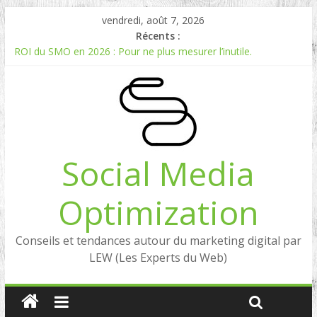
vendredi, août 7, 2026
Récents :
ROI du SMO en 2026 : Pour ne plus mesurer l’inutile.
Comment mesurer le ROI du Social Listening ?
Experts en Social Listening en France : qui sont les références
en 2026 ?
Reddit, la brique manquante entre Social Intelligence et AIO
Comment votre e-réputation dépend du social listening et des
LLMs ?
Social Media
Optimization
Conseils et tendances autour du marketing digital par
LEW (Les Experts du Web)