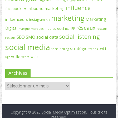
entreprises
influence
inbound marketing
IA
facebook
marketing
Marketing
influenceurs
instagram
KPI
réseaux
Digital
medias
outil
RP
marque
marques
ROI
réseaux
social listening
SEO
social data
SMO
sociaux
social media
stratégie
twitter
social selling
trends
veille
web
ugc
Vente
Archives
Copyright © 2026
Social Media Optimization
. Tous droits
réservés.