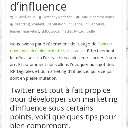
d’influence
10 avril 2018
Anthony Rochand
Aucun commentaire
,
,
,
,
,
branding
content
Eréputation
influence
influenceurs
,
,
,
,
,
leader
marketing
SMO
social media
twitter
veille
Nous avions parlé récemment de l’usage de
Twitter
dans un cadre plus orienté sur la veille
. Effectivement
le média social à l’oiseau bleu a plusieurs cordes à son
arc. Et notamment nous allons l’évoquer au sujet des
RP Digitales et du marketing d’influence, qui à ce jour
sont en pleine mutation.
Twitter est tout à fait propice
pour développer son marketing
d’influence sous certains
points, voici quelques tips pour
bien comprendre.