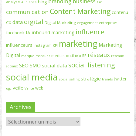
branding
business
blog
analyse
Cm
Audience
Content Marketing
communication
contenu
digital
data
CX
Digital Marketing
engagement
entreprises
influence
inbound marketing
IA
facebook
marketing
Marketing
influenceurs
instagram
KPI
réseaux
Digital
medias
outil
RP
marque
marques
ROI
réseaux
social listening
SEO
social data
SMO
sociaux
social media
stratégie
twitter
social selling
trends
veille
web
ugc
Vente
Archives