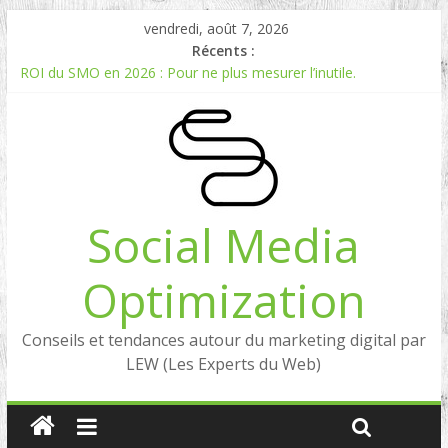
vendredi, août 7, 2026
Récents :
ROI du SMO en 2026 : Pour ne plus mesurer l’inutile.
Comment mesurer le ROI du Social Listening ?
Experts en Social Listening en France : qui sont les références
en 2026 ?
Reddit, la brique manquante entre Social Intelligence et AIO
Comment votre e-réputation dépend du social listening et des
LLMs ?
Social Media
Optimization
Conseils et tendances autour du marketing digital par
LEW (Les Experts du Web)