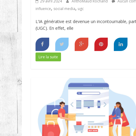
29 avril 2024
AnthoMaud Rochand
Aucun com
,
,
influence
social media
ugc
L’IA générative est devenue un incontournable, par
(UGC). En effet, elle
Lire la suite