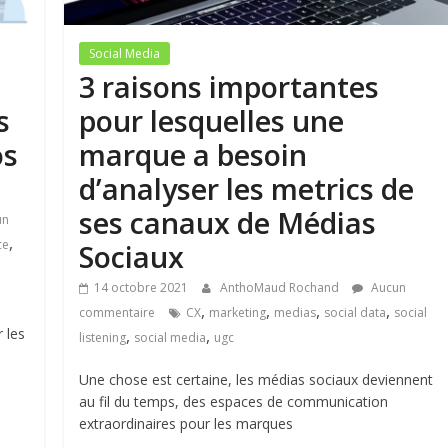
Social Media
3 raisons importantes
s
pour lesquelles une
os
marque a besoin
d’analyser les metrics de
ses canaux de Médias
un
,
ce
Sociaux
14 octobre 2021
AnthoMaud Rochand
Aucun
,
,
,
,
commentaire
CX
marketing
medias
social data
social
 les
,
,
listening
social media
ugc
Une chose est certaine, les médias sociaux deviennent
au fil du temps, des espaces de communication
extraordinaires pour les marques