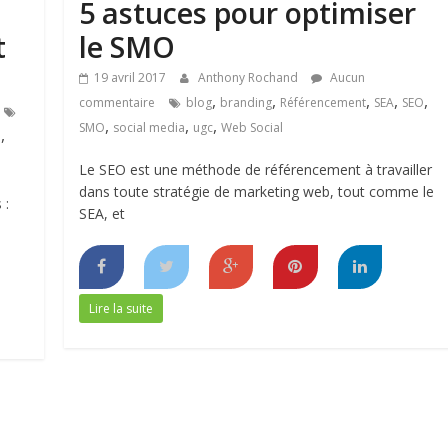
5 astuces pour optimiser
t
le SMO
19 avril 2017
Anthony Rochand
Aucun
,
,
,
,
,
commentaire
blog
branding
Référencement
SEA
SEO
,
,
,
SMO
social media
ugc
Web Social
,
u
Le SEO est une méthode de référencement à travailler
dans toute stratégie de marketing web, tout comme le
 :
SEA, et
Lire la suite