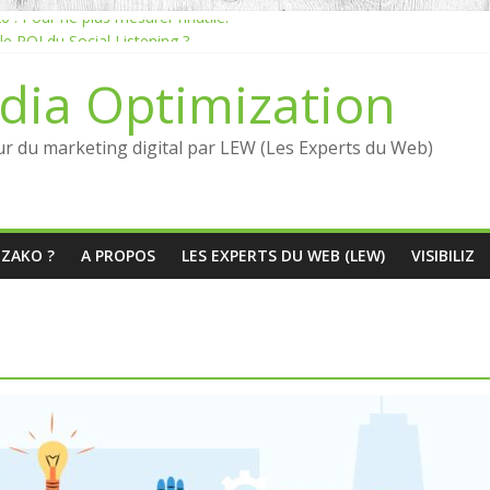
: Pour ne plus mesurer l’inutile.
 ROI du Social Listening ?
istening en France : qui sont les références en 2026 ?
dia Optimization
anquante entre Social Intelligence et AIO
putation dépend du social listening et des LLMs ?
ur du marketing digital par LEW (Les Experts du Web)
ÉZAKO ?
A PROPOS
LES EXPERTS DU WEB (LEW)
VISIBILIZ