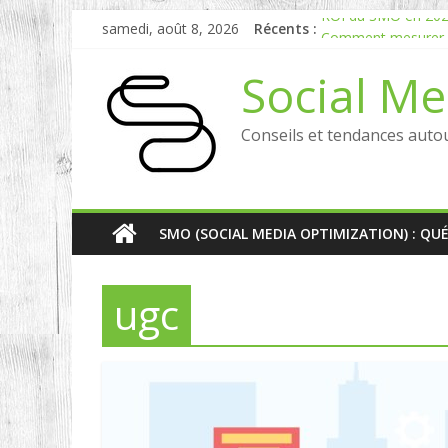
samedi, août 8, 2026
Récents :
ROI du SMO en 2026 
Comment mesurer le
Experts en Social L
Social Me
Reddit, la brique m
Comment votre e-ré
Conseils et tendances auto
SMO (SOCIAL MEDIA OPTIMIZATION) : QU
ugc