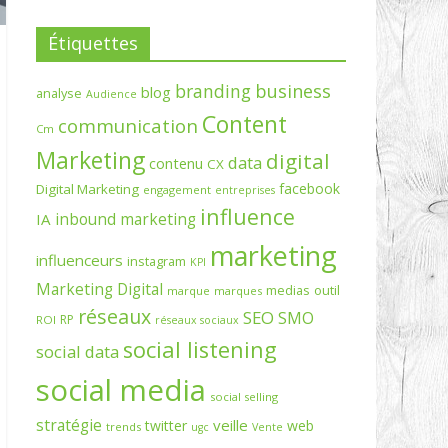
Étiquettes
branding
business
blog
analyse
Audience
Content
communication
Cm
Marketing
digital
data
contenu
CX
facebook
Digital Marketing
engagement
entreprises
influence
inbound marketing
IA
marketing
influenceurs
instagram
KPI
Marketing Digital
medias
outil
marque
marques
réseaux
SEO
SMO
RP
ROI
réseaux sociaux
social listening
social data
social media
social selling
stratégie
veille
twitter
web
trends
ugc
Vente