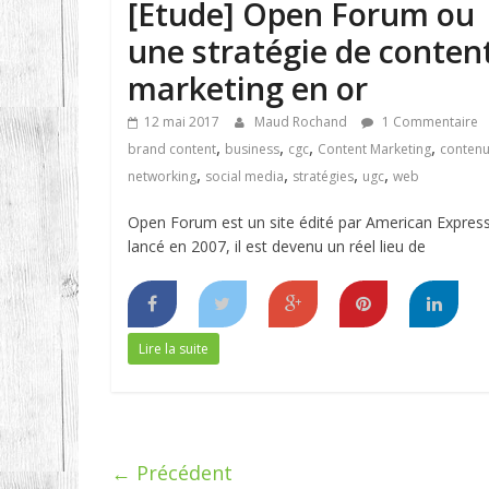
[Etude] Open Forum ou
une stratégie de conten
marketing en or
12 mai 2017
Maud Rochand
1 Commentaire
,
,
,
,
brand content
business
cgc
Content Marketing
conten
,
,
,
,
networking
social media
stratégies
ugc
web
Open Forum est un site édité par American Express
lancé en 2007, il est devenu un réel lieu de
Lire la suite
← Précédent