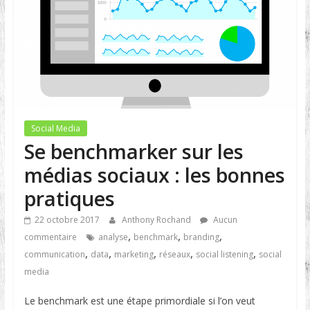
Social Media
Se benchmarker sur les
médias sociaux : les bonnes
pratiques
22 octobre 2017
Anthony Rochand
Aucun
,
,
,
commentaire
analyse
benchmark
branding
,
,
,
,
,
communication
data
marketing
réseaux
social listening
social
media
Le benchmark est une étape primordiale si l’on veut