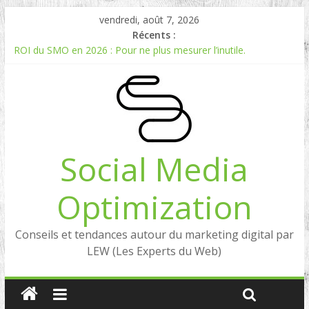
vendredi, août 7, 2026
Récents :
ROI du SMO en 2026 : Pour ne plus mesurer l’inutile.
Comment mesurer le ROI du Social Listening ?
Experts en Social Listening en France : qui sont les références
en 2026 ?
Reddit, la brique manquante entre Social Intelligence et AIO
Comment votre e-réputation dépend du social listening et des
LLMs ?
Social Media
Optimization
Conseils et tendances autour du marketing digital par
LEW (Les Experts du Web)