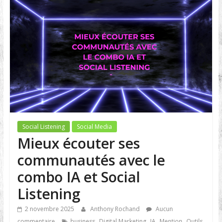
Social Listening
Social Media
Mieux écouter ses
communautés avec le
combo IA et Social
Listening
2 novembre 2025
Anthony Rochand
Aucun
,
,
,
,
,
commentaire
business
Digital Marketing
IA
Mention
Outils