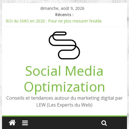
dimanche, août 9, 2026
Récents :
ROI du SMO en 2026 : Pour ne plus mesurer l’inutile.
Comment mesurer le ROI du Social Listening ?
Experts en Social Listening en France : qui sont les références
en 2026 ?
Reddit, la brique manquante entre Social Intelligence et AIO
Comment votre e-réputation dépend du social listening et des
LLMs ?
Social Media
Optimization
Conseils et tendances autour du marketing digital par
LEW (Les Experts du Web)