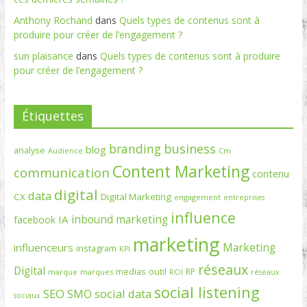
Anthony Rochand
dans
Quels types de contenus sont à
produire pour créer de l’engagement ?
sun plaisance
dans
Quels types de contenus sont à produire
pour créer de l’engagement ?
Étiquettes
branding
business
blog
analyse
Cm
Audience
Content Marketing
communication
contenu
digital
data
CX
Digital Marketing
engagement
entreprises
influence
inbound marketing
IA
facebook
marketing
Marketing
influenceurs
instagram
KPI
réseaux
Digital
medias
outil
RP
marque
marques
ROI
réseaux
social listening
SEO
social data
SMO
sociaux