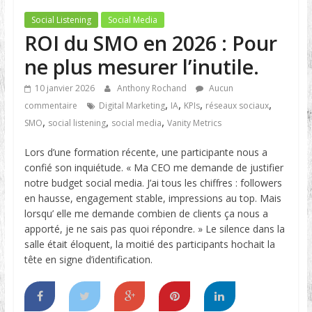
Social Listening
Social Media
ROI du SMO en 2026 : Pour
ne plus mesurer l’inutile.
10 janvier 2026
Anthony Rochand
Aucun
,
,
,
,
commentaire
Digital Marketing
IA
KPIs
réseaux sociaux
,
,
,
SMO
social listening
social media
Vanity Metrics
Lors d’une formation récente, une participante nous a
confié son inquiétude. « Ma CEO me demande de justifier
notre budget social media. J’ai tous les chiffres : followers
en hausse, engagement stable, impressions au top. Mais
lorsqu’ elle me demande combien de clients ça nous a
apporté, je ne sais pas quoi répondre. » Le silence dans la
salle était éloquent, la moitié des participants hochait la
tête en signe d’identification.