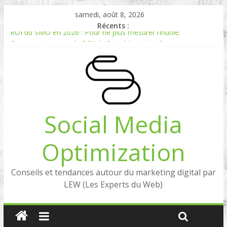
samedi, août 8, 2026
Récents :
ROI du SMO en 2026 : Pour ne plus mesurer l’inutile.
Comment mesurer le ROI du Social Listening ?
Experts en Social Listening en France : qui sont les références
en 2026 ?
Reddit, la brique manquante entre Social Intelligence et AIO
Comment votre e-réputation dépend du social listening et des
LLMs ?
Social Media
Optimization
Conseils et tendances autour du marketing digital par
LEW (Les Experts du Web)