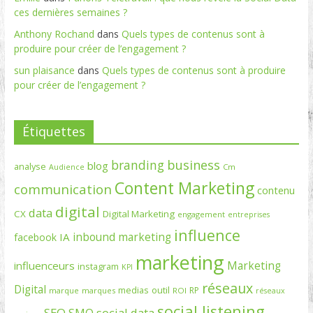
ces dernières semaines ?
Anthony Rochand
dans
Quels types de contenus sont à
produire pour créer de l’engagement ?
sun plaisance
dans
Quels types de contenus sont à produire
pour créer de l’engagement ?
Étiquettes
branding
business
blog
analyse
Cm
Audience
Content Marketing
communication
contenu
digital
data
CX
Digital Marketing
engagement
entreprises
influence
inbound marketing
IA
facebook
marketing
Marketing
influenceurs
instagram
KPI
réseaux
Digital
medias
outil
RP
marque
marques
ROI
réseaux
social listening
SEO
social data
SMO