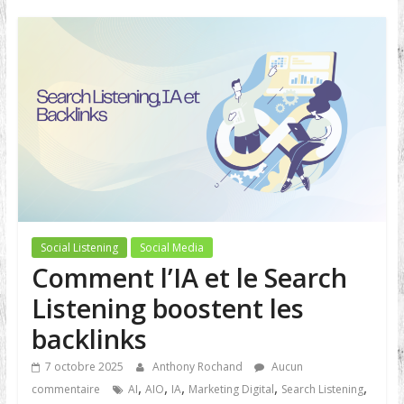
Social Listening
Social Media
Comment l’IA et le Search
Listening boostent les
backlinks
7 octobre 2025
Anthony Rochand
Aucun
,
,
,
,
,
commentaire
AI
AIO
IA
Marketing Digital
Search Listening