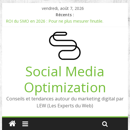
vendredi, août 7, 2026
Récents :
ROI du SMO en 2026 : Pour ne plus mesurer l’inutile.
Comment mesurer le ROI du Social Listening ?
Experts en Social Listening en France : qui sont les références
en 2026 ?
Reddit, la brique manquante entre Social Intelligence et AIO
Comment votre e-réputation dépend du social listening et des
LLMs ?
Social Media
Optimization
Conseils et tendances autour du marketing digital par
LEW (Les Experts du Web)