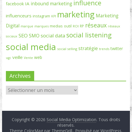
influence
inbound marketing
IA
facebook
marketing
Marketing
influenceurs
instagram
KPI
réseaux
Digital
medias
outil
RP
marque
marques
ROI
réseaux
social listening
SEO
social data
SMO
sociaux
social media
stratégie
twitter
social selling
trends
veille
web
ugc
Vente
Archives
Copyright © 2026
Social Media Optimization
. Tous droits
réservés.
Theme ColorMag par
ThemeGrill.
. Propulsé par
WordPress
.