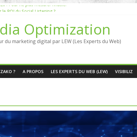
 : Pour ne plus mesurer l’inutile.
e ROI du Social Listening ?
Listening en France : qui sont les références en 2026 ?
dia Optimization
manquante entre Social Intelligence et AIO
éputation dépend du social listening et des LLMs ?
ur du marketing digital par LEW (Les Experts du Web)
ÉZAKO ?
A PROPOS
LES EXPERTS DU WEB (LEW)
VISIBILIZ