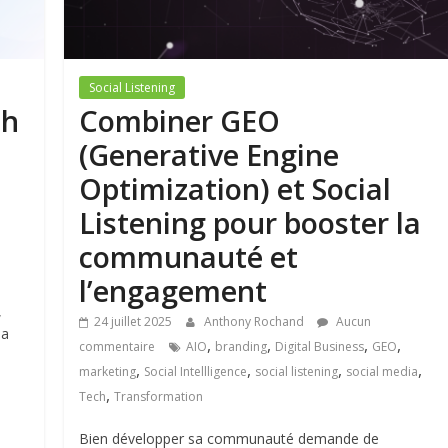
Social Listening
ch
Combiner GEO
(Generative Engine
Optimization) et Social
Listening pour booster la
communauté et
l’engagement
,
24 juillet 2025
Anthony Rochand
Aucun
la
,
,
,
,
commentaire
AIO
branding
Digital Business
GEO
,
,
,
,
marketing
Social Intellligence
social listening
social media
,
Tech
Transformation
Bien développer sa communauté demande de