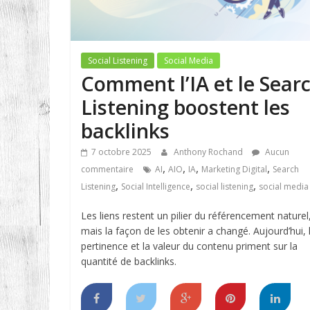
Social Listening
Social Media
Comment l’IA et le Sear
Listening boostent les
backlinks
7 octobre 2025
Anthony Rochand
Aucun
,
,
,
,
commentaire
AI
AIO
IA
Marketing Digital
Search
,
,
,
Listening
Social Intelligence
social listening
social media
Les liens restent un pilier du référencement naturel
mais la façon de les obtenir a changé. Aujourd’hui, 
pertinence et la valeur du contenu priment sur la
quantité de backlinks.