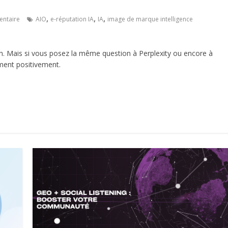
,
,
,
ntaire
AIO
e-réputation IA
IA
image de marque intelligence
en. Mais si vous posez la même question à Perplexity ou encore à
ment positivement.