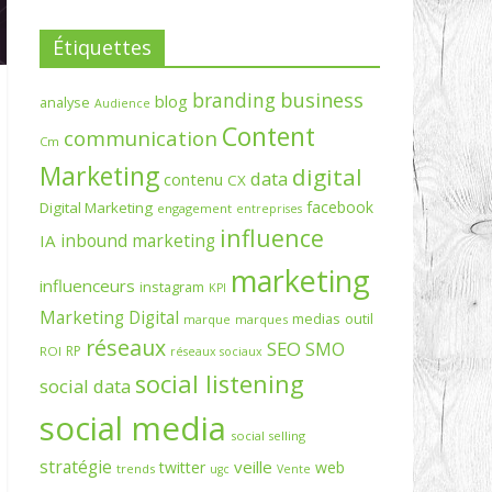
Étiquettes
branding
business
blog
analyse
Audience
Content
communication
Cm
Marketing
digital
data
contenu
CX
facebook
Digital Marketing
engagement
entreprises
influence
inbound marketing
IA
marketing
influenceurs
instagram
KPI
Marketing Digital
medias
outil
marque
marques
réseaux
SEO
SMO
RP
ROI
réseaux sociaux
social listening
social data
social media
social selling
stratégie
veille
twitter
web
trends
ugc
Vente