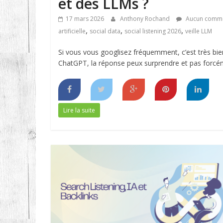
et des LLMs ?
17 mars 2026
Anthony Rochand
Aucun comme
,
,
,
artificielle
social data
social listening 2026
veille LLM
Si vous vous googlisez fréquemment, c’est très bi
ChatGPT, la réponse peux surprendre et pas forcé
Lire la suite