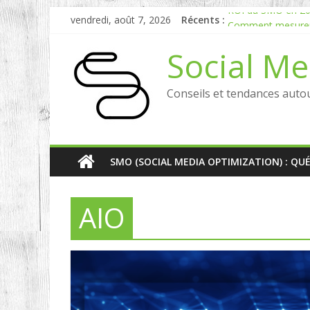
vendredi, août 7, 2026
Récents :
ROI du SMO en 2026
Comment mesurer l
Experts en Social 
Social Me
Reddit, la brique 
Comment votre e-r
Conseils et tendances auto
SMO (SOCIAL MEDIA OPTIMIZATION) : QU
AIO