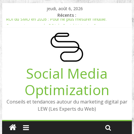
jeudi, août 6, 2026
Récents :
ROI du SMO en 2026 : Pour ne plus mesurer l’inutile.
Comment mesurer le ROI du Social Listening ?
Experts en Social Listening en France : qui sont les références
en 2026 ?
Reddit, la brique manquante entre Social Intelligence et AIO
Comment votre e-réputation dépend du social listening et des
LLMs ?
Social Media
Optimization
Conseils et tendances autour du marketing digital par
LEW (Les Experts du Web)