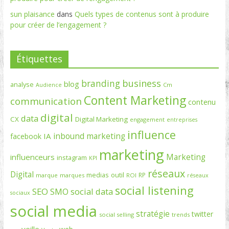
sun plaisance
dans
Quels types de contenus sont à produire
pour créer de l’engagement ?
Étiquettes
branding
business
blog
analyse
Cm
Audience
Content Marketing
communication
contenu
digital
data
CX
Digital Marketing
engagement
entreprises
influence
inbound marketing
IA
facebook
marketing
Marketing
influenceurs
instagram
KPI
réseaux
Digital
medias
outil
RP
marque
marques
ROI
réseaux
social listening
SEO
social data
SMO
sociaux
social media
stratégie
twitter
social selling
trends
veille