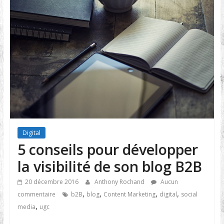
Digital
5 conseils pour développer
la visibilité de son blog B2B
20 décembre 2016
Anthony Rochand
Aucun
,
,
,
,
commentaire
b2B
blog
Content Marketing
digital
social
,
media
ugc