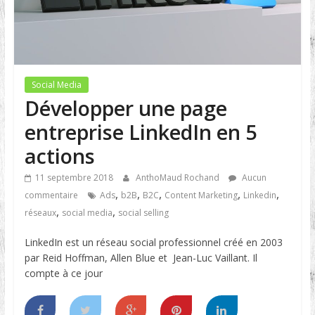
Social Media
Développer une page
entreprise LinkedIn en 5
actions
11 septembre 2018
AnthoMaud Rochand
Aucun
,
,
,
,
,
commentaire
Ads
b2B
B2C
Content Marketing
Linkedin
,
,
réseaux
social media
social selling
LinkedIn est un réseau social professionnel créé en 2003
par Reid Hoffman, Allen Blue et Jean-Luc Vaillant. Il
compte à ce jour