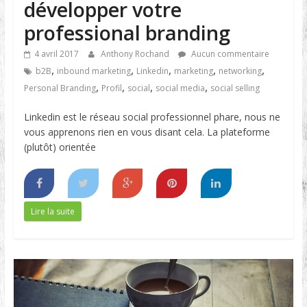
développer votre
professional branding
4 avril 2017
Anthony Rochand
Aucun commentaire
,
,
,
,
,
b2B
inbound marketing
Linkedin
marketing
networking
,
,
,
,
Personal Branding
Profil
social
social media
social selling
Linkedin est le réseau social professionnel phare, nous ne
vous apprenons rien en vous disant cela. La plateforme
(plutôt) orientée
Lire la suite