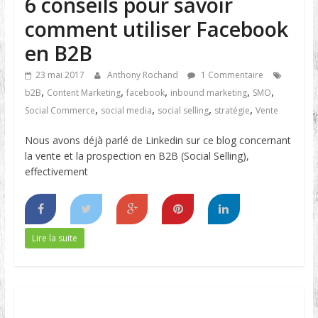
6 conseils pour savoir
comment utiliser Facebook
en B2B
23 mai 2017
Anthony Rochand
1 Commentaire
,
,
,
,
,
b2B
Content Marketing
facebook
inbound marketing
SMO
,
,
,
,
Social Commerce
social media
social selling
stratégie
Vente
Nous avons déjà parlé de Linkedin sur ce blog concernant
la vente et la prospection en B2B (Social Selling),
effectivement
Lire la suite