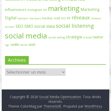
marketing
Marketing
influenceurs
instagram
KPI
réseaux
Digital
medias
outil
RP
marque
marques
ROI
réseaux
social listening
SEO
social data
SMO
sociaux
social media
stratégie
twitter
social selling
trends
veille
web
ugc
Vente
Archives
Copyright © 2026
Social Media Optimization
. Tous droits
réservés.
Theme ColorMag par
ThemeGrill.
. Propulsé par
WordPress
.