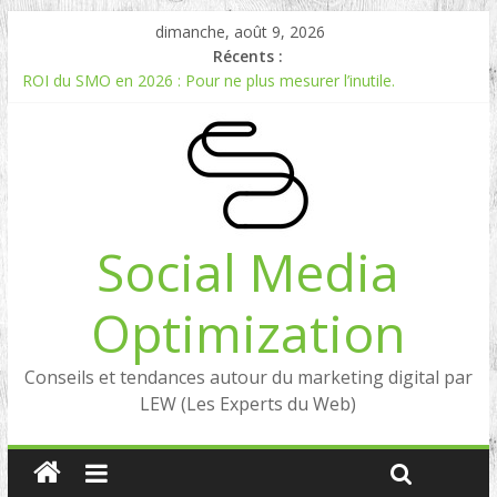
dimanche, août 9, 2026
Récents :
ROI du SMO en 2026 : Pour ne plus mesurer l’inutile.
Comment mesurer le ROI du Social Listening ?
Experts en Social Listening en France : qui sont les références
en 2026 ?
Reddit, la brique manquante entre Social Intelligence et AIO
Comment votre e-réputation dépend du social listening et des
LLMs ?
Social Media
Optimization
Conseils et tendances autour du marketing digital par
LEW (Les Experts du Web)