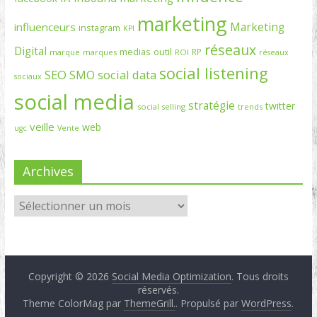
marketing
Marketing
influenceurs
instagram
KPI
réseaux
Digital
medias
outil
RP
marque
marques
ROI
réseaux
social listening
SEO
social data
SMO
sociaux
social media
stratégie
twitter
social selling
trends
veille
web
ugc
Vente
Archives
Copyright © 2026
Social Media Optimization
. Tous droits
réservés.
Theme ColorMag par
ThemeGrill.
. Propulsé par
WordPress
.