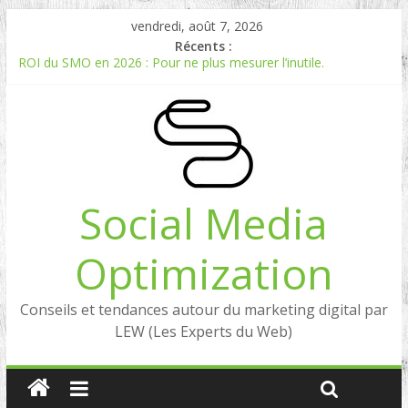
vendredi, août 7, 2026
Récents :
ROI du SMO en 2026 : Pour ne plus mesurer l’inutile.
Comment mesurer le ROI du Social Listening ?
Experts en Social Listening en France : qui sont les références
en 2026 ?
Reddit, la brique manquante entre Social Intelligence et AIO
Comment votre e-réputation dépend du social listening et des
LLMs ?
Social Media
Optimization
Conseils et tendances autour du marketing digital par
LEW (Les Experts du Web)