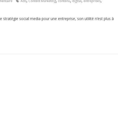
,
,
,
,
,
entaire
Ads
Content Marketing
contenu
digital
entreprises
tratégie social media pour une entreprise, son utilité n’est plus à