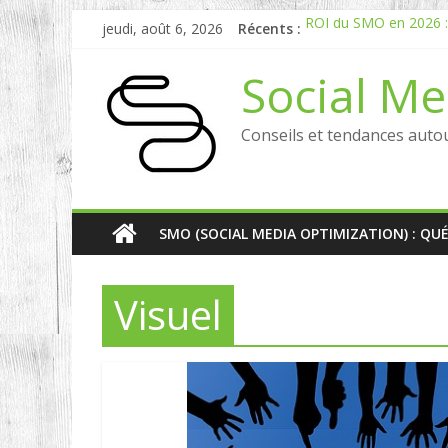
jeudi, août 6, 2026
Récents :
ROI du SMO en 2026 : P
Comment mesurer le R
Experts en Social List
Social Me
Reddit, la brique manq
Comment votre e-réput
Conseils et tendances auto
SMO (SOCIAL MEDIA OPTIMIZATION) : QU
Visuel