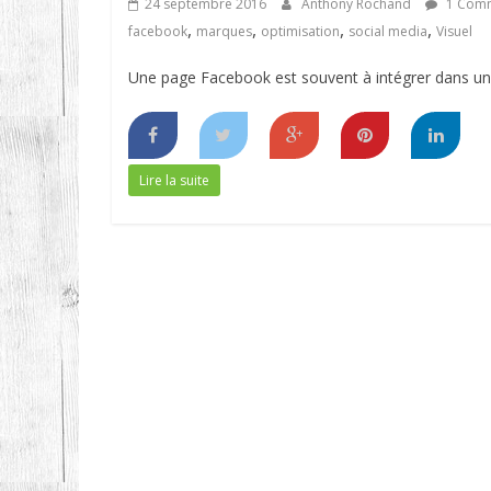
24 septembre 2016
Anthony Rochand
1 Comm
,
,
,
,
facebook
marques
optimisation
social media
Visuel
Une page Facebook est souvent à intégrer dans une s
Lire la suite