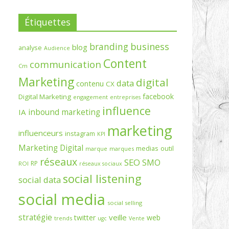
Étiquettes
branding
business
blog
analyse
Audience
Content
communication
Cm
Marketing
digital
data
contenu
CX
facebook
Digital Marketing
engagement
entreprises
influence
inbound marketing
IA
marketing
influenceurs
instagram
KPI
Marketing Digital
medias
outil
marque
marques
réseaux
SEO
SMO
RP
ROI
réseaux sociaux
social listening
social data
social media
social selling
stratégie
veille
twitter
web
trends
ugc
Vente