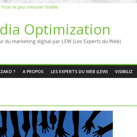
our ne plus mesurer l’inutile.
OI du Social Listening ?
ening en France : qui sont les références en 2026 ?
dia Optimization
uante entre Social Intelligence et AIO
ation dépend du social listening et des LLMs ?
ur du marketing digital par LEW (Les Experts du Web)
ÉZAKO ?
A PROPOS
LES EXPERTS DU WEB (LEW)
VISIBILIZ