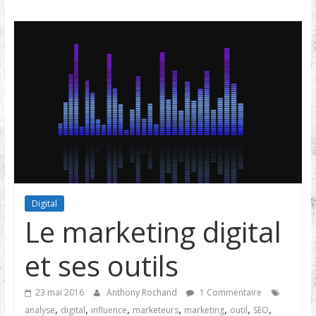
Digital
Le marketing digital
et ses outils
23 mai 2016
Anthony Rochand
1 Commentaire
,
,
,
,
,
,
,
analyse
digital
influence
marketeurs
marketing
outil
SEO