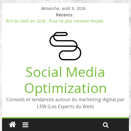
dimanche, août 9, 2026
Récents :
ROI du SMO en 2026 : Pour ne plus mesurer l’inutile.
Comment mesurer le ROI du Social Listening ?
Experts en Social Listening en France : qui sont les références
en 2026 ?
Reddit, la brique manquante entre Social Intelligence et AIO
Comment votre e-réputation dépend du social listening et des
LLMs ?
Social Media
Optimization
Conseils et tendances autour du marketing digital par
LEW (Les Experts du Web)