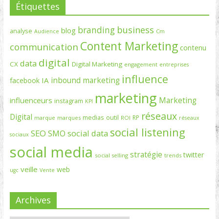
Étiquettes
branding
business
blog
analyse
Cm
Audience
Content Marketing
communication
contenu
digital
data
CX
Digital Marketing
engagement
entreprises
influence
inbound marketing
IA
facebook
marketing
Marketing
influenceurs
instagram
KPI
réseaux
Digital
medias
outil
RP
marque
marques
ROI
réseaux
social listening
SEO
social data
SMO
sociaux
social media
stratégie
twitter
social selling
trends
veille
web
ugc
Vente
Archives