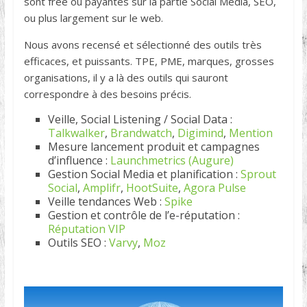
sont free ou payantes sur la partie Social Media, SEO,
ou plus largement sur le web.
Nous avons recensé et sélectionné des outils très
efficaces, et puissants. TPE, PME, marques, grosses
organisations, il y a là des outils qui sauront
correspondre à des besoins précis.
Veille, Social Listening / Social Data :
Talkwalker
,
Brandwatch
,
Digimind
,
Mention
Mesure lancement produit et campagnes
d’influence :
Launchmetrics (Augure)
Gestion Social Media et planification :
Sprout
Social
,
Amplifr
,
HootSuite
,
Agora Pulse
Veille tendances Web :
Spike
Gestion et contrôle de l’e-réputation :
Réputation VIP
Outils SEO :
Varvy
,
Moz