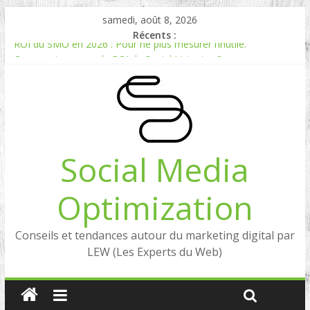
samedi, août 8, 2026
Récents :
ROI du SMO en 2026 : Pour ne plus mesurer l’inutile.
Comment mesurer le ROI du Social Listening ?
Experts en Social Listening en France : qui sont les références
en 2026 ?
Reddit, la brique manquante entre Social Intelligence et AIO
Comment votre e-réputation dépend du social listening et des
LLMs ?
Social Media
Optimization
Conseils et tendances autour du marketing digital par
LEW (Les Experts du Web)