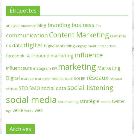
Étiquettes
branding
business
blog
analyse
Cm
Audience
Content Marketing
communication
contenu
digital
data
CX
Digital Marketing
engagement
entreprises
influence
inbound marketing
IA
facebook
marketing
Marketing
influenceurs
instagram
KPI
réseaux
Digital
medias
outil
RP
marque
marques
ROI
réseaux
social listening
SEO
social data
SMO
sociaux
social media
stratégie
twitter
social selling
trends
veille
web
ugc
Vente
Archives