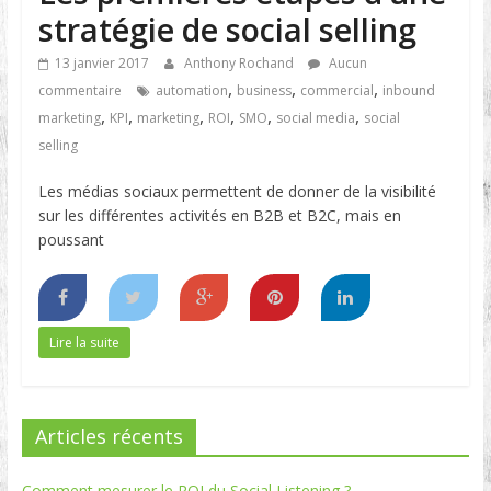
stratégie de social selling
13 janvier 2017
Anthony Rochand
Aucun
,
,
,
commentaire
automation
business
commercial
inbound
,
,
,
,
,
,
marketing
KPI
marketing
ROI
SMO
social media
social
selling
Les médias sociaux permettent de donner de la visibilité
sur les différentes activités en B2B et B2C, mais en
poussant
Lire la suite
Articles récents
Comment mesurer le ROI du Social Listening ?