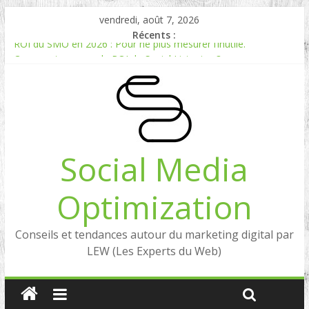
vendredi, août 7, 2026
Récents :
ROI du SMO en 2026 : Pour ne plus mesurer l’inutile.
Comment mesurer le ROI du Social Listening ?
Experts en Social Listening en France : qui sont les références
en 2026 ?
Reddit, la brique manquante entre Social Intelligence et AIO
Comment votre e-réputation dépend du social listening et des
LLMs ?
Social Media
Optimization
Conseils et tendances autour du marketing digital par
LEW (Les Experts du Web)