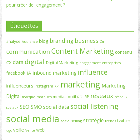
pour créer de l’engagement ?
Étiquettes
branding
business
blog
analyse
Cm
Audience
Content Marketing
communication
contenu
digital
data
CX
Digital Marketing
engagement
entreprises
influence
inbound marketing
IA
facebook
marketing
Marketing
influenceurs
instagram
KPI
réseaux
Digital
medias
outil
RP
marque
marques
ROI
réseaux
social listening
SEO
social data
SMO
sociaux
social media
stratégie
twitter
social selling
trends
veille
web
ugc
Vente