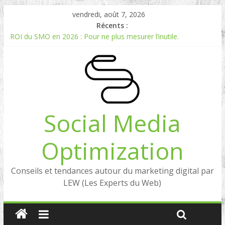
vendredi, août 7, 2026
Récents :
ROI du SMO en 2026 : Pour ne plus mesurer l’inutile.
Comment mesurer le ROI du Social Listening ?
Experts en Social Listening en France : qui sont les références
en 2026 ?
Reddit, la brique manquante entre Social Intelligence et AIO
Comment votre e-réputation dépend du social listening et des
LLMs ?
Social Media
Optimization
Conseils et tendances autour du marketing digital par
LEW (Les Experts du Web)