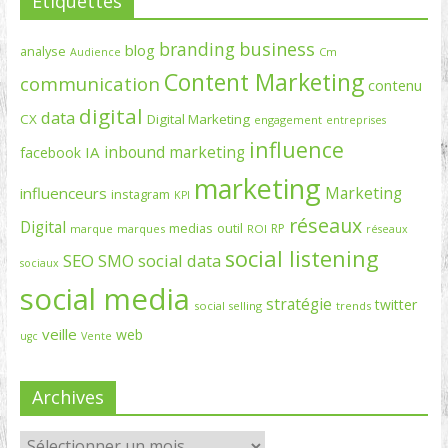
Étiquettes
branding
business
blog
analyse
Cm
Audience
Content Marketing
communication
contenu
digital
data
CX
Digital Marketing
engagement
entreprises
influence
inbound marketing
IA
facebook
marketing
Marketing
influenceurs
instagram
KPI
réseaux
Digital
medias
outil
RP
marque
marques
ROI
réseaux
social listening
SEO
social data
SMO
sociaux
social media
stratégie
twitter
social selling
trends
veille
web
ugc
Vente
Archives