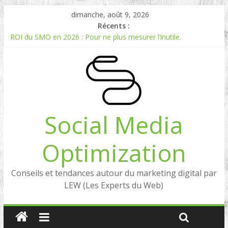
dimanche, août 9, 2026
Récents :
ROI du SMO en 2026 : Pour ne plus mesurer l’inutile.
Comment mesurer le ROI du Social Listening ?
Experts en Social Listening en France : qui sont les références
en 2026 ?
Reddit, la brique manquante entre Social Intelligence et AIO
Comment votre e-réputation dépend du social listening et des
LLMs ?
Social Media
Optimization
Conseils et tendances autour du marketing digital par
LEW (Les Experts du Web)