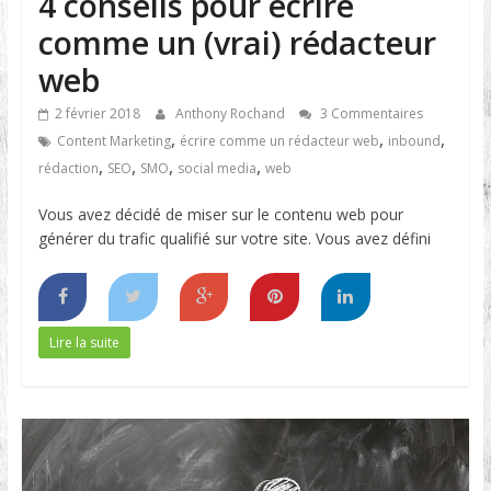
4 conseils pour écrire
comme un (vrai) rédacteur
web
2 février 2018
Anthony Rochand
3 Commentaires
,
,
,
Content Marketing
écrire comme un rédacteur web
inbound
,
,
,
,
rédaction
SEO
SMO
social media
web
Vous avez décidé de miser sur le contenu web pour
générer du trafic qualifié sur votre site. Vous avez défini
Lire la suite