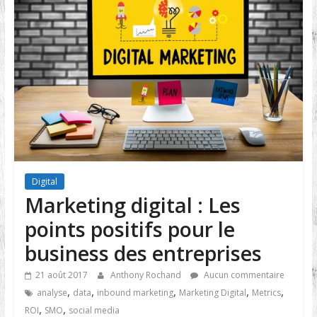
Digital
Marketing digital : Les
points positifs pour le
business des entreprises
21 août 2017
Anthony Rochand
Aucun commentaire
,
,
,
,
,
analyse
data
inbound marketing
Marketing Digital
Metrics
,
,
ROI
SMO
social media