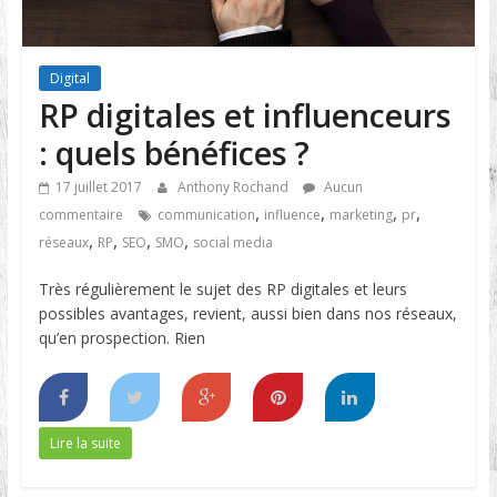
Digital
RP digitales et influenceurs
: quels bénéfices ?
17 juillet 2017
Anthony Rochand
Aucun
,
,
,
,
commentaire
communication
influence
marketing
pr
,
,
,
,
réseaux
RP
SEO
SMO
social media
Très régulièrement le sujet des RP digitales et leurs
possibles avantages, revient, aussi bien dans nos réseaux,
qu’en prospection. Rien
Lire la suite