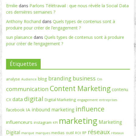
Emilie
dans
Parlons Télétravail : que nous révèle la Social Data
ces dernières semaines ?
Anthony Rochand
dans
Quels types de contenus sont à
produire pour créer de l’engagement ?
sun plaisance
dans
Quels types de contenus sont à produire
pour créer de l’engagement ?
Étiquettes
branding
business
blog
analyse
Cm
Audience
Content Marketing
communication
contenu
digital
data
CX
Digital Marketing
engagement
entreprises
influence
inbound marketing
IA
facebook
marketing
Marketing
influenceurs
instagram
KPI
réseaux
Digital
medias
outil
RP
marque
marques
ROI
réseaux