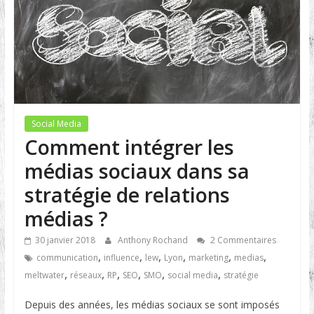
Social Media
Comment intégrer les
médias sociaux dans sa
stratégie de relations
médias ?
30 janvier 2018
Anthony Rochand
2 Commentaires
,
,
,
,
,
,
communication
influence
lew
Lyon
marketing
medias
,
,
,
,
,
,
meltwater
réseaux
RP
SEO
SMO
social media
stratégie
Depuis des années, les médias sociaux se sont imposés