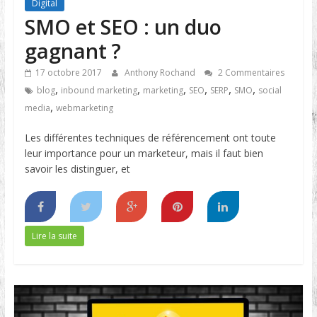
Digital
SMO et SEO : un duo
gagnant ?
17 octobre 2017
Anthony Rochand
2 Commentaires
,
,
,
,
,
,
blog
inbound marketing
marketing
SEO
SERP
SMO
social
,
media
webmarketing
Les différentes techniques de référencement ont toute
leur importance pour un marketeur, mais il faut bien
savoir les distinguer, et
Lire la suite