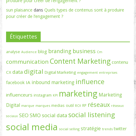
produire pour créer de l’engagement ?
sun plaisance
dans
Quels types de contenus sont à produire
pour créer de l’engagement ?
Étiquettes
branding
business
blog
analyse
Cm
Audience
Content Marketing
communication
contenu
digital
data
CX
Digital Marketing
engagement
entreprises
influence
inbound marketing
IA
facebook
marketing
Marketing
influenceurs
instagram
KPI
réseaux
Digital
medias
outil
RP
marque
marques
ROI
réseaux
social listening
SEO
social data
SMO
sociaux
social media
stratégie
twitter
social selling
trends