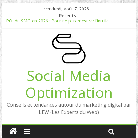
vendredi, août 7, 2026
Récents :
ROI du SMO en 2026 : Pour ne plus mesurer l’inutile.
Comment mesurer le ROI du Social Listening ?
Experts en Social Listening en France : qui sont les références
en 2026 ?
Reddit, la brique manquante entre Social Intelligence et AIO
Comment votre e-réputation dépend du social listening et des
LLMs ?
Social Media
Optimization
Conseils et tendances autour du marketing digital par
LEW (Les Experts du Web)