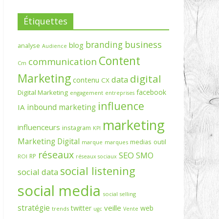
Étiquettes
branding
business
blog
analyse
Audience
Content
communication
Cm
Marketing
digital
data
contenu
CX
facebook
Digital Marketing
engagement
entreprises
influence
inbound marketing
IA
marketing
influenceurs
instagram
KPI
Marketing Digital
medias
outil
marque
marques
réseaux
SEO
SMO
RP
ROI
réseaux sociaux
social listening
social data
social media
social selling
stratégie
veille
twitter
web
trends
ugc
Vente