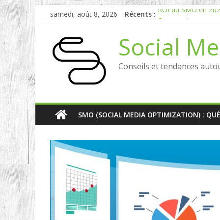
samedi, août 8, 2026
Récents :
ROI du SMO en 2026 
Comment mesurer le
Experts en Social L
Social Me
Reddit, la brique m
Comment votre e-ré
Conseils et tendances auto
SMO (SOCIAL MEDIA OPTIMIZATION) : QU