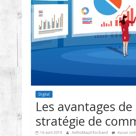
Digital
Les avantages de 
stratégie de com
16 avril 2019
AnthoMaud Rochand
Aucun com