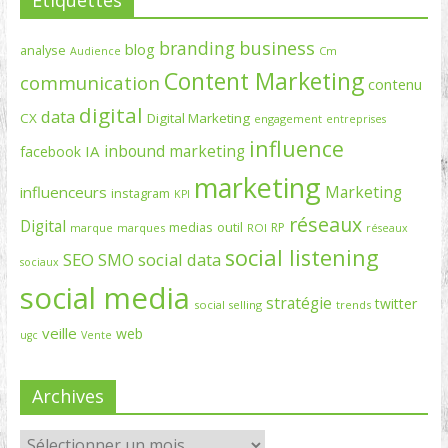
branding
business
blog
analyse
Cm
Audience
Content Marketing
communication
contenu
digital
data
CX
Digital Marketing
engagement
entreprises
influence
inbound marketing
IA
facebook
marketing
Marketing
influenceurs
instagram
KPI
réseaux
Digital
medias
outil
RP
marque
marques
ROI
réseaux
social listening
SEO
social data
SMO
sociaux
social media
stratégie
twitter
social selling
trends
veille
web
ugc
Vente
Archives