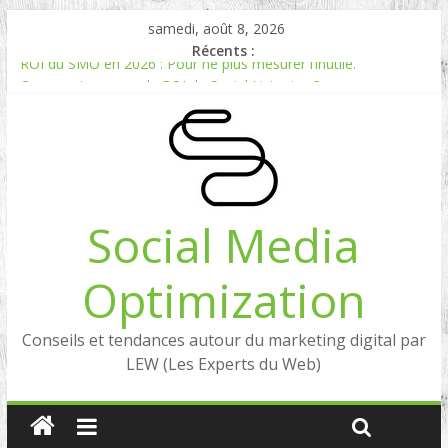
samedi, août 8, 2026
Récents :
ROI du SMO en 2026 : Pour ne plus mesurer l’inutile.
Comment mesurer le ROI du Social Listening ?
Experts en Social Listening en France : qui sont les références
en 2026 ?
Reddit, la brique manquante entre Social Intelligence et AIO
Comment votre e-réputation dépend du social listening et des
LLMs ?
Social Media
Optimization
Conseils et tendances autour du marketing digital par
LEW (Les Experts du Web)