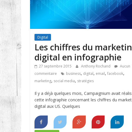
Digital
Les chiffres du marketi
digital en infographie
27 septembre 2015
Anthony Rochand
Aucun
,
,
,
,
commentaire
business
digital
email
facebook
,
,
marketing
social media
stratégies
Il y a déjà quelques mois, Campaignium avait réali
cette infographie concernant les chiffres du market
digital aux US. Quelques