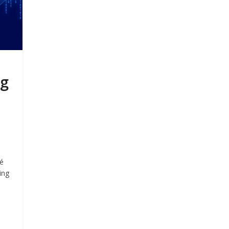
ng
sé
ing