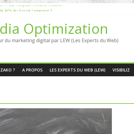
: Pour ne plus mesurer l’inutile.
 ROI du Social Listening ?
istening en France : qui sont les références en 2026 ?
dia Optimization
anquante entre Social Intelligence et AIO
putation dépend du social listening et des LLMs ?
ur du marketing digital par LEW (Les Experts du Web)
ÉZAKO ?
A PROPOS
LES EXPERTS DU WEB (LEW)
VISIBILIZ