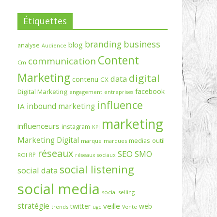
Étiquettes
branding
business
blog
analyse
Audience
Content
communication
Cm
Marketing
digital
data
contenu
CX
facebook
Digital Marketing
engagement
entreprises
influence
inbound marketing
IA
marketing
influenceurs
instagram
KPI
Marketing Digital
medias
outil
marque
marques
réseaux
SEO
SMO
RP
ROI
réseaux sociaux
social listening
social data
social media
social selling
stratégie
veille
twitter
web
trends
ugc
Vente