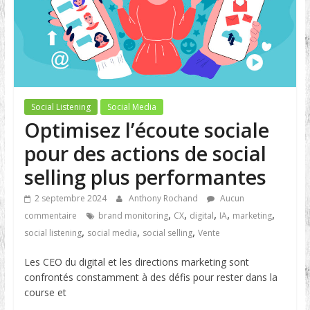
Social Listening
Social Media
Optimisez l’écoute sociale
pour des actions de social
selling plus performantes
2 septembre 2024
Anthony Rochand
Aucun
,
,
,
,
,
commentaire
brand monitoring
CX
digital
IA
marketing
,
,
,
social listening
social media
social selling
Vente
Les CEO du digital et les directions marketing sont
confrontés constamment à des défis pour rester dans la
course et