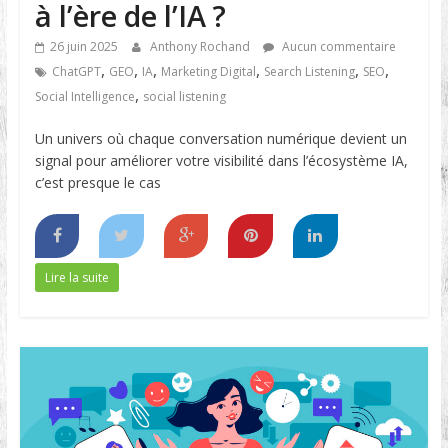
à l’ère de l’IA ?
26 juin 2025
Anthony Rochand
Aucun commentaire
,
,
,
,
,
,
ChatGPT
GEO
IA
Marketing Digital
Search Listening
SEO
,
Social Intelligence
social listening
Un univers où chaque conversation numérique devient un
signal pour améliorer votre visibilité dans l’écosystème IA,
c’est presque le cas
Lire la suite