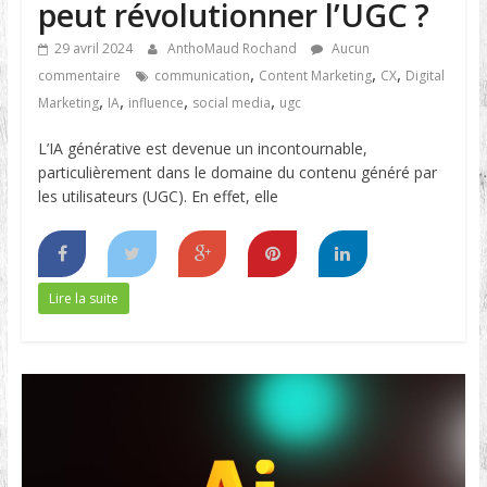
peut révolutionner l’UGC ?
29 avril 2024
AnthoMaud Rochand
Aucun
,
,
,
commentaire
communication
Content Marketing
CX
Digital
,
,
,
,
Marketing
IA
influence
social media
ugc
L’IA générative est devenue un incontournable,
particulièrement dans le domaine du contenu généré par
les utilisateurs (UGC). En effet, elle
Lire la suite