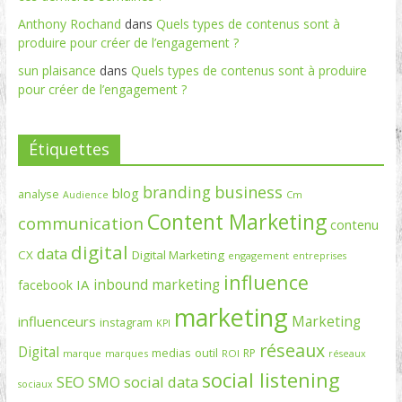
Anthony Rochand
dans
Quels types de contenus sont à
produire pour créer de l’engagement ?
sun plaisance
dans
Quels types de contenus sont à produire
pour créer de l’engagement ?
Étiquettes
branding
business
blog
analyse
Cm
Audience
Content Marketing
communication
contenu
digital
data
CX
Digital Marketing
engagement
entreprises
influence
inbound marketing
IA
facebook
marketing
Marketing
influenceurs
instagram
KPI
réseaux
Digital
medias
outil
RP
marque
marques
ROI
réseaux
social listening
SEO
social data
SMO
sociaux