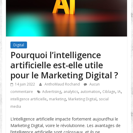
Digital
Pourquoi l’intelligence
artificielle est-elle utile
pour le Marketing Digital ?
14 juin 2022
AnthoMaud Rochand
Aucun
,
,
,
,
,
commentaire
Advertising
analytics
automation
Ciblage
IA
,
,
,
intelligence artificielle
marketing
Marketing Digital
social
media
L’intelligence artificielle impacte fortement aujourd’hui le
Marketing Digital, voire le révolutionne. Les avantages de
l’intelligence artificielle sont colossaux, et ils ne