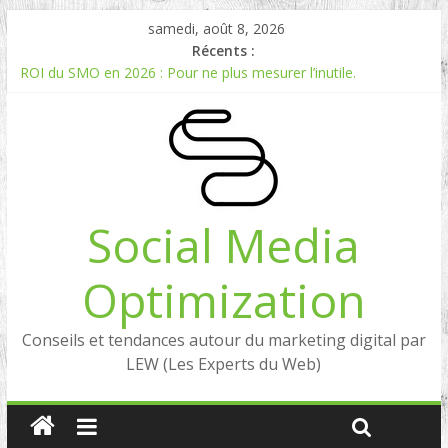
samedi, août 8, 2026
Récents :
ROI du SMO en 2026 : Pour ne plus mesurer l’inutile.
Comment mesurer le ROI du Social Listening ?
Experts en Social Listening en France : qui sont les références
en 2026 ?
Reddit, la brique manquante entre Social Intelligence et AIO
Comment votre e-réputation dépend du social listening et des
LLMs ?
Social Media
Optimization
Conseils et tendances autour du marketing digital par
LEW (Les Experts du Web)