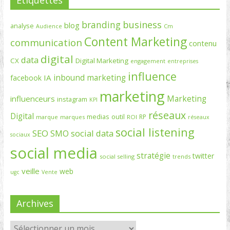
branding
business
blog
analyse
Cm
Audience
Content Marketing
communication
contenu
digital
data
CX
Digital Marketing
engagement
entreprises
influence
inbound marketing
IA
facebook
marketing
Marketing
influenceurs
instagram
KPI
réseaux
Digital
medias
outil
RP
marque
marques
ROI
réseaux
social listening
SEO
social data
SMO
sociaux
social media
stratégie
twitter
social selling
trends
veille
web
ugc
Vente
Archives