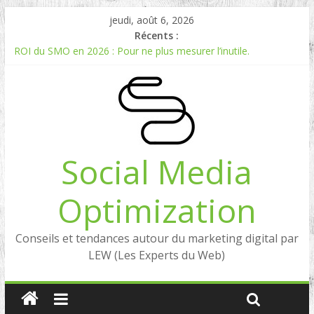
jeudi, août 6, 2026
Récents :
ROI du SMO en 2026 : Pour ne plus mesurer l’inutile.
Comment mesurer le ROI du Social Listening ?
Experts en Social Listening en France : qui sont les références
en 2026 ?
Reddit, la brique manquante entre Social Intelligence et AIO
Comment votre e-réputation dépend du social listening et des
LLMs ?
Social Media
Optimization
Conseils et tendances autour du marketing digital par
LEW (Les Experts du Web)