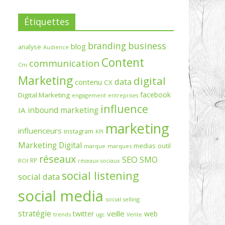
Étiquettes
branding
business
blog
analyse
Audience
Content
communication
Cm
Marketing
digital
data
contenu
CX
facebook
Digital Marketing
engagement
entreprises
influence
inbound marketing
IA
marketing
influenceurs
instagram
KPI
Marketing Digital
medias
outil
marque
marques
réseaux
SEO
SMO
RP
ROI
réseaux sociaux
social listening
social data
social media
social selling
stratégie
veille
twitter
web
trends
ugc
Vente