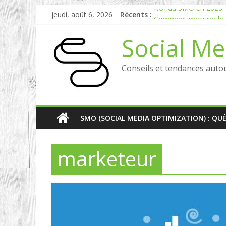
ROI du SMO en 2026 : P
jeudi, août 6, 2026
Récents :
Comment mesurer le R
Experts en Social List
Social Me
Reddit, la brique manq
Comment votre e-réput
Conseils et tendances auto
SMO (SOCIAL MEDIA OPTIMIZATION) : QU
marketeur