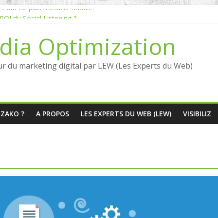
our ne plus mesurer l’inutile.
OI du Social Listening ?
ening en France : qui sont les références en 2026 ?
dia Optimization
uante entre Social Intelligence et AIO
ation dépend du social listening et des LLMs ?
ur du marketing digital par LEW (Les Experts du Web)
ÉZAKO ?
A PROPOS
LES EXPERTS DU WEB (LEW)
VISIBILIZ