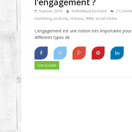
l’engagement ?
9 janvier 2019
AnthoMaud Rochand
2 Commen
,
,
,
,
marketing
podcast
réseaux
SMM
social media
L’engagement est une notion très importante pour u
différents types de
Lire la suite