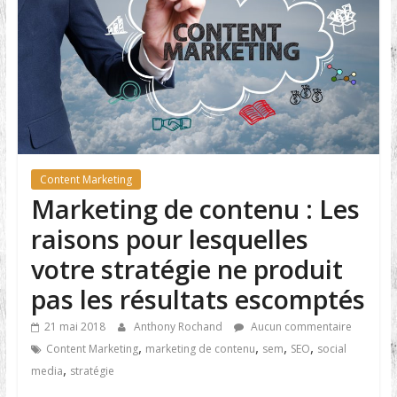
Content Marketing
Marketing de contenu : Les
raisons pour lesquelles
votre stratégie ne produit
pas les résultats escomptés
21 mai 2018
Anthony Rochand
Aucun commentaire
,
,
,
,
Content Marketing
marketing de contenu
sem
SEO
social
,
media
stratégie