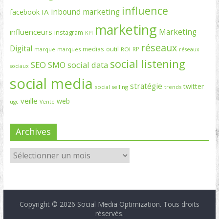
influence
inbound marketing
IA
facebook
marketing
Marketing
influenceurs
instagram
KPI
réseaux
Digital
medias
outil
RP
marque
marques
ROI
réseaux
social listening
SEO
social data
SMO
sociaux
social media
stratégie
twitter
social selling
trends
veille
web
ugc
Vente
Archives
Copyright © 2026
Social Media Optimization
. Tous droits
réservés.