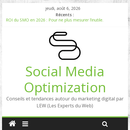
jeudi, août 6, 2026
Récents :
ROI du SMO en 2026 : Pour ne plus mesurer l’inutile.
Comment mesurer le ROI du Social Listening ?
Experts en Social Listening en France : qui sont les références
en 2026 ?
Reddit, la brique manquante entre Social Intelligence et AIO
Comment votre e-réputation dépend du social listening et des
LLMs ?
Social Media
Optimization
Conseils et tendances autour du marketing digital par
LEW (Les Experts du Web)