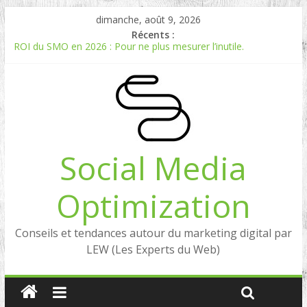
dimanche, août 9, 2026
Récents :
ROI du SMO en 2026 : Pour ne plus mesurer l’inutile.
Comment mesurer le ROI du Social Listening ?
Experts en Social Listening en France : qui sont les références
en 2026 ?
Reddit, la brique manquante entre Social Intelligence et AIO
Comment votre e-réputation dépend du social listening et des
LLMs ?
Social Media
Optimization
Conseils et tendances autour du marketing digital par
LEW (Les Experts du Web)