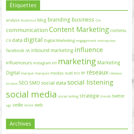
Étiquettes
branding
business
blog
analyse
Cm
Audience
Content Marketing
communication
contenu
digital
data
CX
Digital Marketing
engagement
entreprises
influence
inbound marketing
IA
facebook
marketing
Marketing
influenceurs
instagram
KPI
réseaux
Digital
medias
outil
RP
marque
marques
ROI
réseaux
social listening
SEO
social data
SMO
sociaux
social media
stratégie
twitter
social selling
trends
veille
web
ugc
Vente
Archives