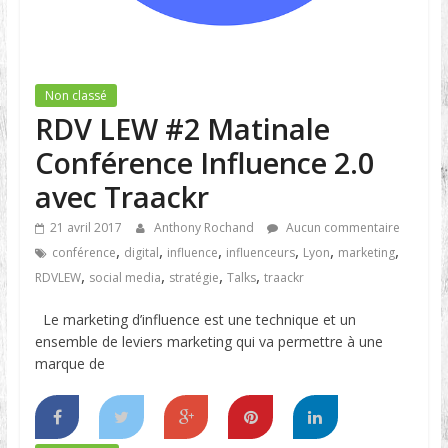
Non classé
RDV LEW #2 Matinale
Conférence Influence 2.0
avec Traackr
21 avril 2017
Anthony Rochand
Aucun commentaire
,
,
,
,
,
,
conférence
digital
influence
influenceurs
Lyon
marketing
,
,
,
,
RDVLEW
social media
stratégie
Talks
traackr
Le marketing d’influence est une technique et un
ensemble de leviers marketing qui va permettre à une
marque de