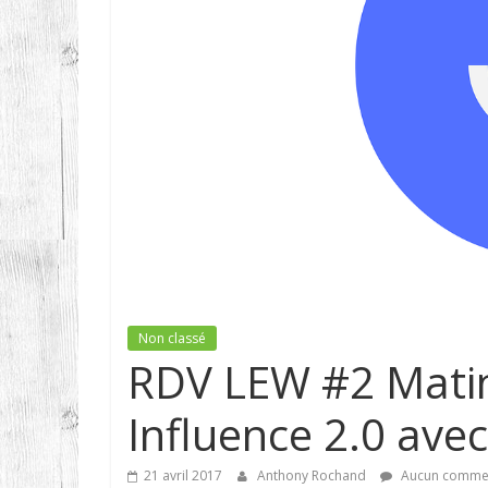
Non classé
RDV LEW #2 Mati
Influence 2.0 ave
21 avril 2017
Anthony Rochand
Aucun commen