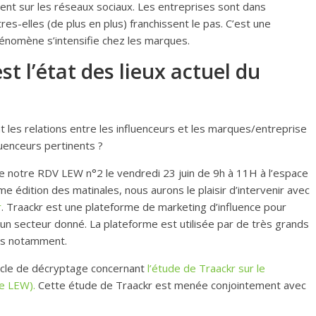
nt sur les réseaux sociaux. Les entreprises sont dans
tres-elles (de plus en plus) franchissent le pas. C’est une
hénomène s’intensifie chez les marques.
st l’état des lieux actuel du
t les relations entre les influenceurs et les marques/entreprise
fluenceurs pertinents ?
de notre RDV LEW n°2 le vendredi 23 juin de 9h à 11H à l’espace
me édition des matinales, nous aurons le plaisir d’intervenir avec
r
. Traackr est une plateforme de marketing d’influence pour
r un secteur donné. La plateforme est utilisée par de très grands
es notamment.
ticle de décryptage concernant
l’étude de Traackr sur le
de LEW).
Cette étude de Traackr est menée conjointement avec