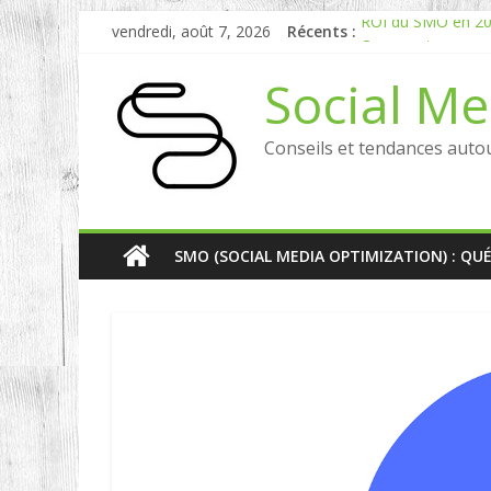
vendredi, août 7, 2026
Récents :
ROI du SMO en 2026
Comment mesurer l
Experts en Social 
Social Me
Reddit, la brique 
Comment votre e-r
Conseils et tendances auto
SMO (SOCIAL MEDIA OPTIMIZATION) : QU