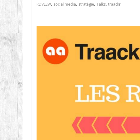
,
,
,
,
RDVLEW
social media
stratégie
Talks
traackr