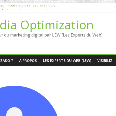
 : Pour ne plus mesurer l’inutile.
e ROI du Social Listening ?
Listening en France : qui sont les références en 2026 ?
dia Optimization
manquante entre Social Intelligence et AIO
éputation dépend du social listening et des LLMs ?
ur du marketing digital par LEW (Les Experts du Web)
ÉZAKO ?
A PROPOS
LES EXPERTS DU WEB (LEW)
VISIBILIZ