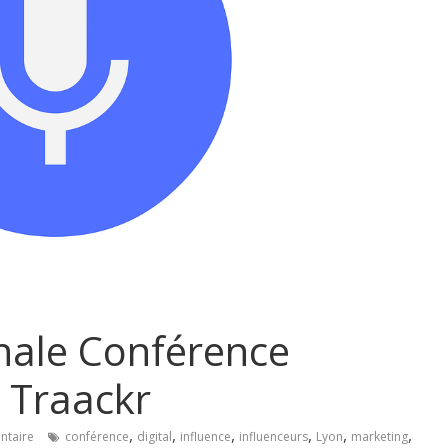
nale Conférence
c Traackr
,
,
,
,
,
,
taire
conférence
digital
influence
influenceurs
Lyon
marketing