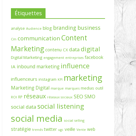
Étiquettes
branding
business
blog
analyse
Audience
Content
communication
Cm
Marketing
digital
data
contenu
CX
facebook
Digital Marketing
engagement
entreprises
influence
inbound marketing
IA
marketing
influenceurs
instagram
KPI
Marketing Digital
medias
outil
marque
marques
réseaux
SEO
SMO
RP
ROI
réseaux sociaux
social listening
social data
social media
social selling
stratégie
veille
twitter
web
trends
ugc
Vente