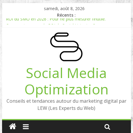
samedi, août 8, 2026
Récents :
ROI du SMO en 2026 : Pour ne plus mesurer l’inutile.
Comment mesurer le ROI du Social Listening ?
Experts en Social Listening en France : qui sont les références
en 2026 ?
Reddit, la brique manquante entre Social Intelligence et AIO
Comment votre e-réputation dépend du social listening et des
LLMs ?
Social Media
Optimization
Conseils et tendances autour du marketing digital par
LEW (Les Experts du Web)