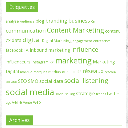
Étiquettes
branding
business
blog
analyse
Cm
Audience
Content Marketing
communication
contenu
digital
data
CX
Digital Marketing
engagement
entreprises
influence
inbound marketing
IA
facebook
marketing
Marketing
influenceurs
instagram
KPI
réseaux
Digital
medias
outil
RP
marque
marques
ROI
réseaux
social listening
SEO
social data
SMO
sociaux
social media
stratégie
twitter
social selling
trends
veille
web
ugc
Vente
Archives